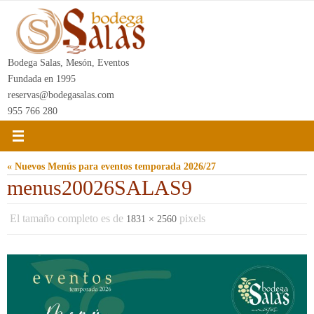
Ir
al
contenido
Bodega Salas, Mesón, Eventos
Fundada en 1995
reservas@bodegasalas.com
955 766 280
« Nuevos Menús para eventos temporada 2026/27
menus20026SALAS9
El tamaño completo es de
pixels
1831 × 2560