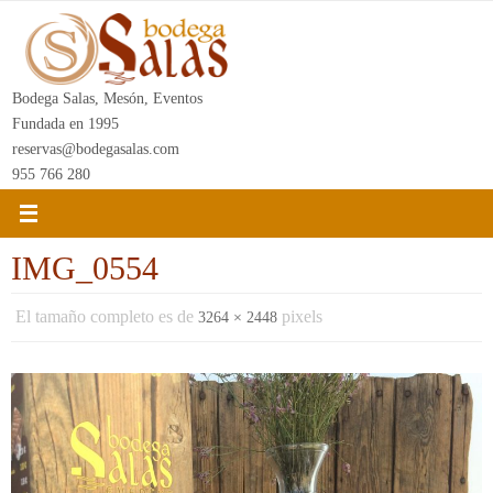
Ir
al
contenido
Bodega Salas, Mesón, Eventos
Fundada en 1995
reservas@bodegasalas.com
955 766 280
IMG_0554
El tamaño completo es de
pixels
3264 × 2448