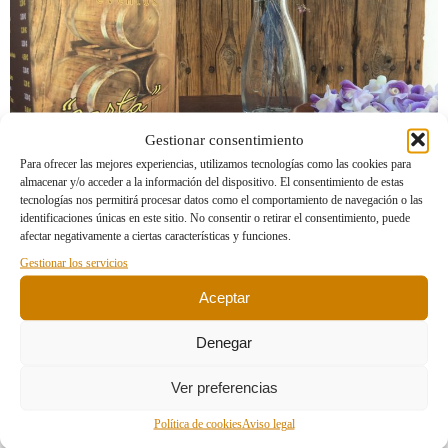
Gestionar consentimiento
Para ofrecer las mejores experiencias, utilizamos tecnologías como las cookies para
almacenar y/o acceder a la información del dispositivo. El consentimiento de estas
tecnologías nos permitirá procesar datos como el comportamiento de navegación o las
identificaciones únicas en este sitio. No consentir o retirar el consentimiento, puede
afectar negativamente a ciertas características y funciones.
Selección de nuevos platos para esta temporada.
Gestionar los servicios
Aceptar
Imagen anterior
Imagen siguiente
Denegar
Deja una respuesta
Ver preferencias
Lo siento, debes estar
conectado
para publicar un comentario.
Política de cookies
Aviso legal