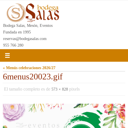
Ir
al
contenido
Bodega Salas, Mesón, Eventos
Fundada en 1995
reservas@bodegasalas.com
955 766 280
« Menús celebraciones 2026/27
6menus20023.gif
El tamaño completo es de
pixels
573 × 828