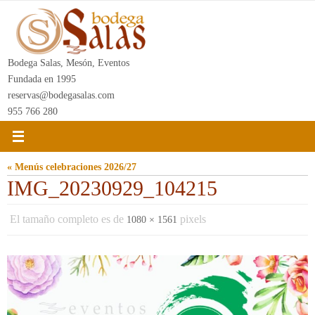
Ir
al
contenido
Bodega Salas, Mesón, Eventos
Fundada en 1995
reservas@bodegasalas.com
955 766 280
« Menús celebraciones 2026/27
IMG_20230929_104215
El tamaño completo es de
pixels
1080 × 1561