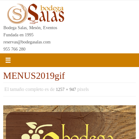
Ir
al
contenido
Bodega Salas, Mesón, Eventos
Fundada en 1995
reservas@bodegasalas.com
955 766 280
MENUS2019gif
El tamaño completo es de
pixels
1257 × 947