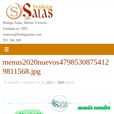
Ir
al
contenido
Bodega Salas, Mesón, Eventos
Fundada en 1995
reservas@bodegasalas.com
955 766 280
menus2020nuevos4798530875412
9811568.jpg
El tamaño completo es de
pixels
2251 × 3000