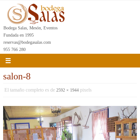
Ir
al
contenido
Bodega Salas, Mesón, Eventos
Fundada en 1995
reservas@bodegasalas.com
955 766 280
salon-8
El tamaño completo es de
pixels
2592 × 1944